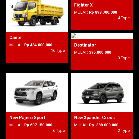
Fighter X
MULAI :
Rp 898.700.000
14 Type
Canter
Destinator
MULAI :
Rp 434.000.000
16 Type
MULAI :
395.000.000
3 Type
New Pajero Sport
New Xpander Cross
MULAI :
Rp 607.150.000
MULAI :
Rp. 388.000.000
6 Type
2 Type