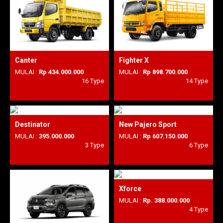
Canter
Fighter X
MULAI :
Rp 434.000.000
MULAI :
Rp 898.700.000
16 Type
14 Type
Destinator
New Pajero Sport
MULAI :
395.000.000
MULAI :
Rp 607.150.000
3 Type
6 Type
Xforce
MULAI :
Rp. 388.000.000
4 Type